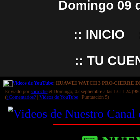
Domingo 09 d
::
INICIO
::
TU CUE
Videos de YouTube
: HUAWEI WATCH 3 PRO-CIERRE 
Enviado por
sorroche
el Domingo, 02 septiembre a las 13:11:24 (98
(
¿Comentarios?
|
Videos de YouTube
| Puntuación 5)