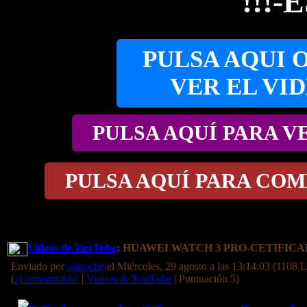
!!!
PULSA AQUI 
VER EL VI
PULSA AQUÍ PARA V
PULSA AQUÍ PARA COM
Videos de YouTube
: HUAWEI WATCH 3 PRO-CETIFIC
Enviado por
sorroche
el Miércoles, 29 agosto a las 13:14:03 (1108 L
(
¿Comentarios?
|
Videos de YouTube
| Puntuación 5)