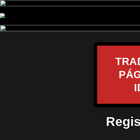
TRA
PÁG
Regis