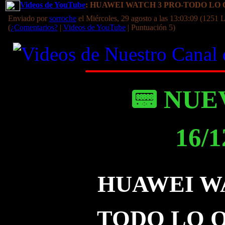
Videos de YouTube
: HUAWEI WATCH 3 PRO-TODO LO
Enviado por
sorroche
el Miércoles, 29 agosto a las 13:03:09 (1251 L
(
¿Comentarios?
|
Videos de YouTube
| Puntuación 5)
📟 NUE
16/1
HUAWEI WA
TODO LO Q