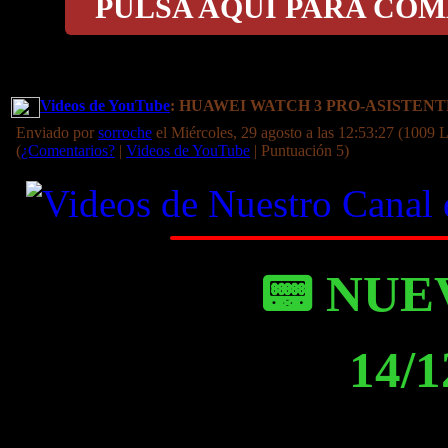
PULSA AQUÍ PARA COM
Videos de YouTube
: HUAWEI WATCH 3 PRO-ASISTEN
Enviado por
sorroche
el Miércoles, 29 agosto a las 12:53:27 (1009 L
(
¿Comentarios?
|
Videos de YouTube
| Puntuación 5)
📟 NUE
14/1