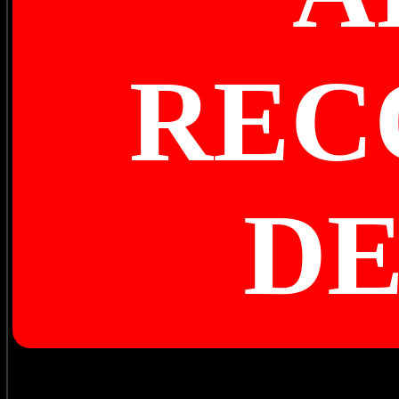
REC
D