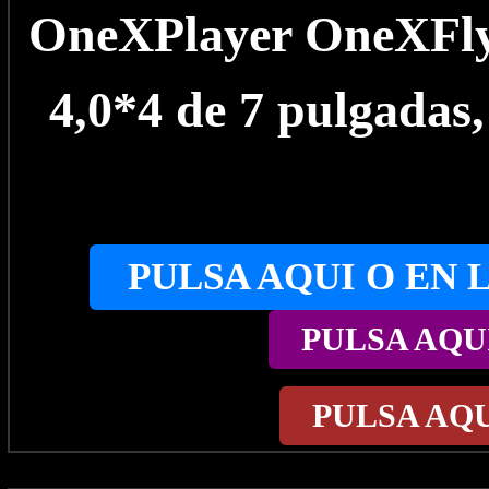
OneXPlayer OneXFly 
4,0*4 de 7 pulgada
PULSA AQUI O EN 
PULSA AQU
PULSA AQ