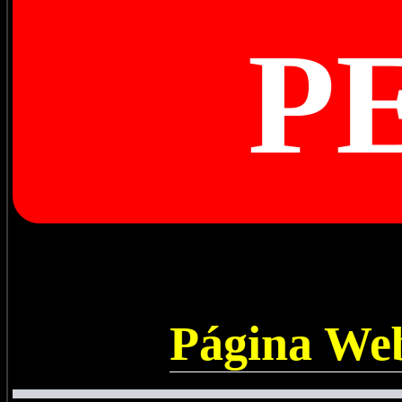
P
Página Web