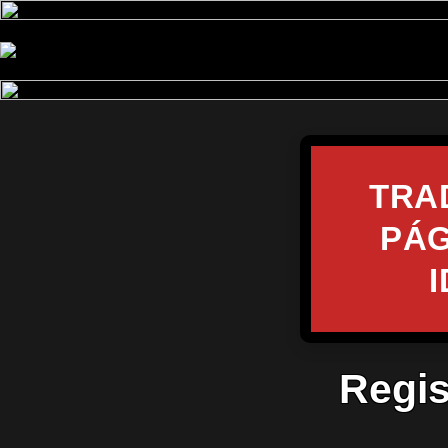
TRA
PÁG
Regis