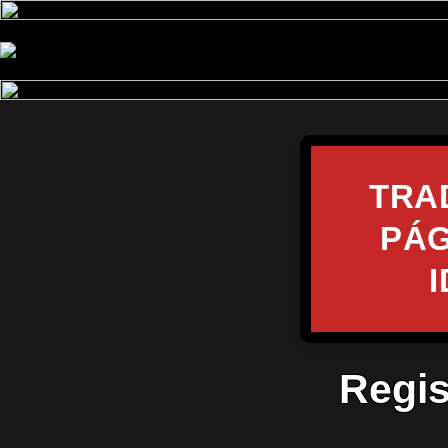
TRA
PÁG
Regis