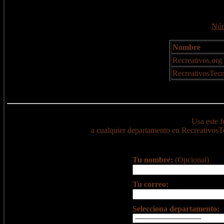
Núm
Nombre
Recreativos.org
RecreativosTec
Usa este f
a cualquier departamento en Recreativos
Tu nombre:
(Opcional)
Tu correo:
Selecciona departamento: