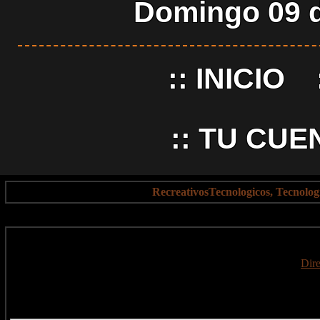
Domingo 09 d
::
INICIO
::
TU CUE
RecreativosTecnologicos, Tecnolo
Dire