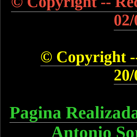
© Copyright -- Rec
02/
© Copyright --
20/
Pagina Realizad
Antonio So