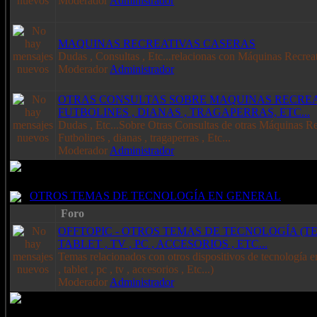
Moderador
Administrador
MAQUINAS RECREATIVAS CASERAS
Dudas , Consultas , Etc...relacionas con Máquinas Recrea
Moderador
Administrador
OTRAS CONSULTAS SOBRE MAQUINAS RECREATI
FUTBOLINES , DIANAS , TRAGAPERRAS, ETC...
Dudas , Etc...Sobre Otras Consultas de otras Máquinas Rec
Futbolines , dianas , tragaperras , Etc...
Moderador
Administrador
OTROS TEMAS DE TECNOLOGÍA EN GENERAL
Foro
OFFTOPIC - OTROS TEMAS DE TECNOLOGÍA (T
TABLET , TV , PC , ACCESORIOS , ETC...
Temas relacionados con otros dispositivos de tecnología e
, tablet , pc , tv , accesorios , Etc...)
Moderador
Administrador