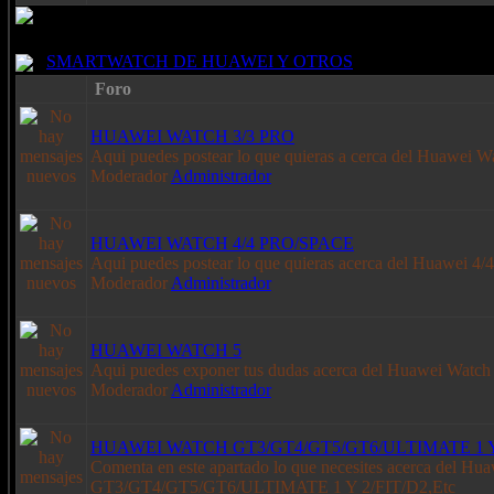
SMARTWATCH DE HUAWEI Y OTROS
Foro
HUAWEI WATCH 3/3 PRO
Aqui puedes postear lo que quieras a cerca del Huawei W
Moderador
Administrador
HUAWEI WATCH 4/4 PRO/SPACE
Aqui puedes postear lo que quieras acerca del Huawei 4/
Moderador
Administrador
HUAWEI WATCH 5
Aqui puedes exponer tus dudas acerca del Huawei Watch
Moderador
Administrador
HUAWEI WATCH GT3/GT4/GT5/GT6/ULTIMATE 1 Y 2
Comenta en este apartado lo que necesites acerca del Hu
GT3/GT4/GT5/GT6/ULTIMATE 1 Y 2/FIT/D2,Etc