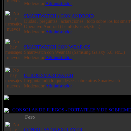
Moderador
Administrador
SMARTWATCH,s CON ANDROID
Dudas , preguntas , aclaraciones , todo sobre los los sma
Operativo Android (Lemfo,Kospet,Etc...).
Moderador
Administrador
SMARTWATCH CON WEAR OS
Smartwatch con Wear Os (Samsung Galaxy 5,6, etc...)
Moderador
Administrador
OTROS SMARTWATCH
Pregunta todo lo que desees sobre otros Smartwatch
Moderador
Administrador
CONSOLAS DE JUEGOS - PORTATILES Y DE SOBREM
Foro
CONSOLAS ONEXPLAYER