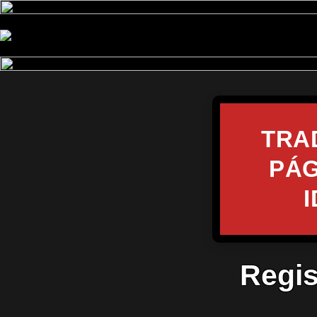
TRA
PÁG
Regis