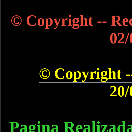
© Copyright -- Rec
02/
© Copyright --
20/
Pagina Realizad