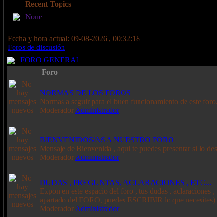
Recent Topics
None
Fecha y hora actual: 09-08-2026 , 00:32:18
Foros de discusión
FORO GENERAL
Foro
NORMAS DE LOS FOROS
Normas a seguir para el buen funcionamiento de este foro
Moderador
Administrador
BIENVENIDOS/AS A NUESTRO FORO
Mensaje de Bienvenida , aqui te puedes presentar si lo des
Moderador
Administrador
DUDAS , PREGUNTAS, ACLARACIONES , ETC...
Expon en este espacio del foro , tus dudas , aclaraciones , 
apartado del FORO, puedes ESCRIBIR lo que necesites)
Moderador
Administrador