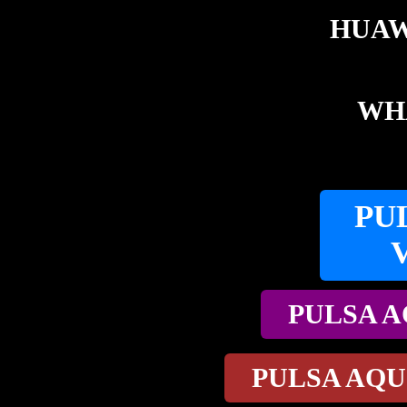
HUAW
WHA
PU
PULSA A
PULSA AQU