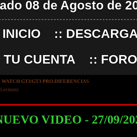
ado 08 de Agosto de 2
:
INICIO
::
DESCARG
:
TU CUENTA
::
FORO
I WATCH GT3/GT3 PRO-DIFERENCIAS
 Lecturas)
NUEVO VIDEO - 27/09/2022