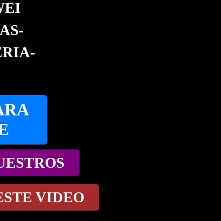
WEI
AS-
RIA-
ARA
E
NUESTROS
ESTE VIDEO