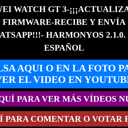
EI WATCH GT 3-¡¡¡ACTUALIZ
FIRMWARE-RECIBE Y ENVÍA
TSAPP!!!- HARMONYOS 2.1.0. 
ESPAÑOL
LSA AQUI O EN LA FOTO P
VER EL VIDEO EN YOUTUB
QUÍ PARA VER MÁS VÍDEOS 
Í PARA COMENTAR O VOTAR 