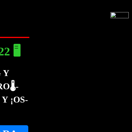
 🖥️
 Y
🌡️-
Y ¡OS-