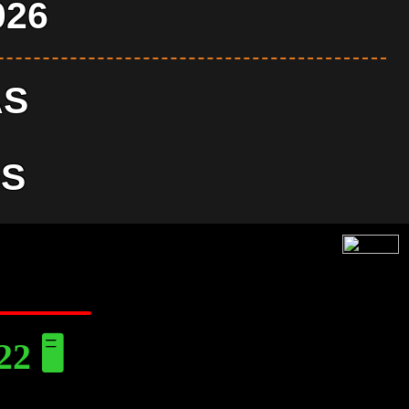
026
AS
S
 🖥️