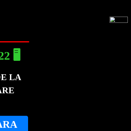
 🖥️
DE LA
ARE
ARA