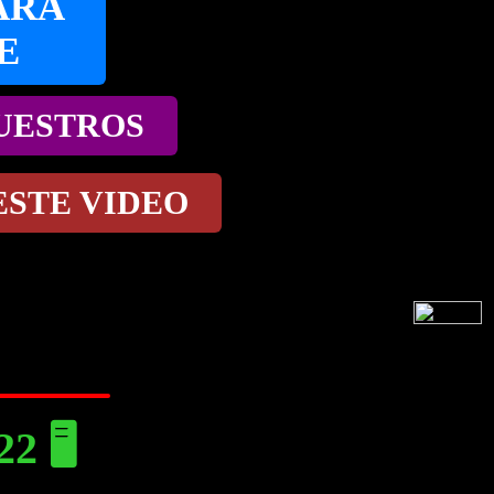
ARA
E
NUESTROS
ESTE VIDEO
 🖥️