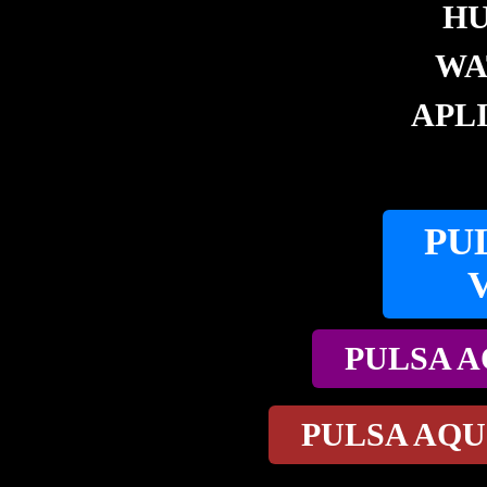
HU
WA
APL
PU
PULSA A
PULSA AQU