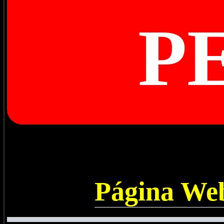
P
Página Web