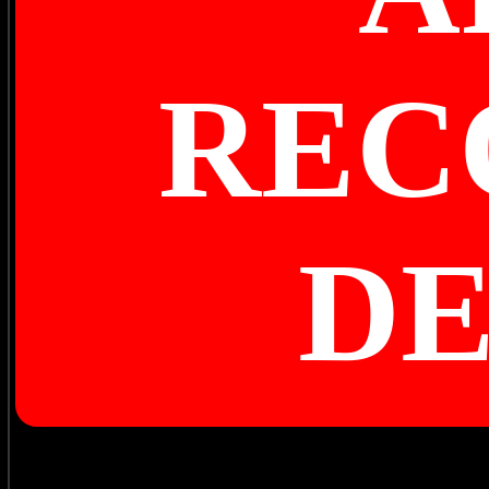
REC
D