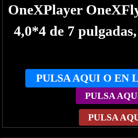
OneXPlayer OneXFly 
4,0*4 de 7 pulgada
PULSA AQUI O EN 
PULSA AQU
PULSA AQ