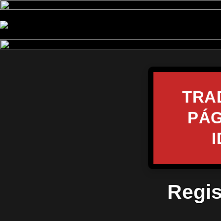
TRA
PÁG
Regis