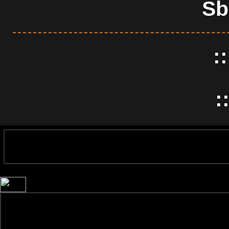
Sb
:
: