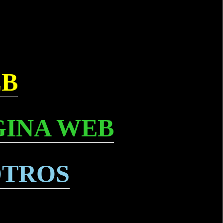
EB
GINA WEB
OTROS