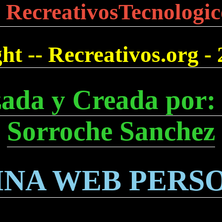
 RecreativosTecnologic
t -- Recreativos.org -
zada y Creada por:
Sorroche Sanchez
INA WEB PERS