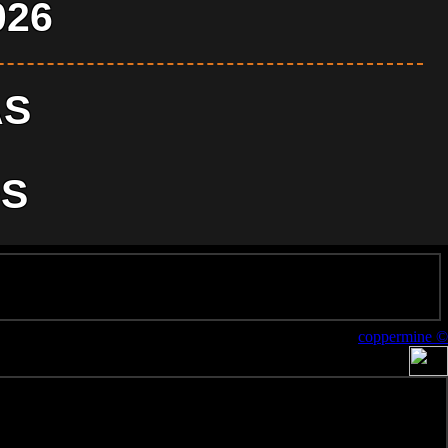
026
AS
S
coppermine ©