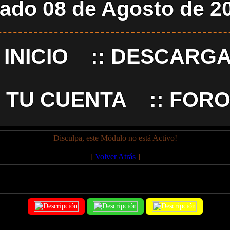
ado 08 de Agosto de 2
:
INICIO
::
DESCARG
:
TU CUENTA
::
FORO
Disculpa, este Módulo no está Activo!
[
Volver Atrás
]