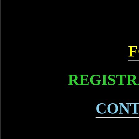
F
REGISTR
CONT