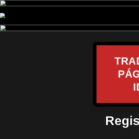
TRA
PÁG
Regis