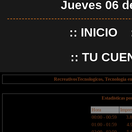
Jueves 06 d
::
INICIO
::
TU CUE
RecreativosTecnologicos, Tecnologia e
Estadísticas p
Hora
Impre
00:00 - 00:59
3.8
01:00 - 01:59
4.
02:00 - 02:59
5.